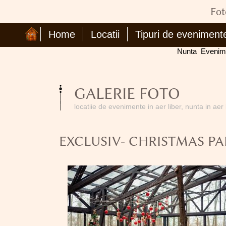
Fot
Home
Locatii
Tipuri de eveniment
Nunta
Evenim
GALERIE FOTO
locatiie de evenimente in aer liber, nunta in aer
EXCLUSIV- CHRISTMAS PA