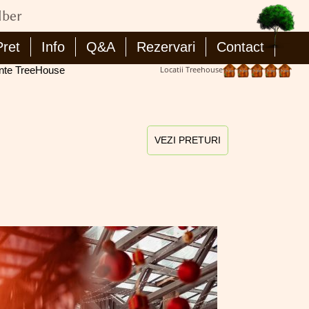
lber
Pret
Info
Q&A
Rezervari
Contact
nte TreeHouse
Locatii Treehouse
VEZI PRETURI