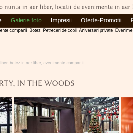
o nunta in aer liber, locatii de evenimente in aer 
e
Galerie foto
Impresii
Oferte-Promotii
ente companii
Botez
Petreceri de copii
Aniversari private
Evenime
 liber, botez in aer liber, evenimente companii
RTY, IN THE WOODS